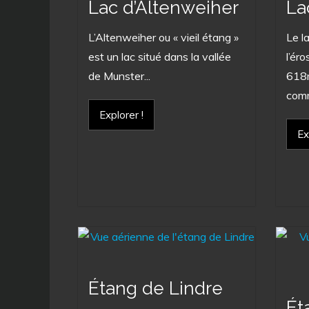
Lac d’Altenweiher
La
L’Altenweiher ou « vieil étang »
Le l
est un lac situé dans la vallée
l’éro
de Munster...
618m
comm
Explorer !
Ex
Étang de Lindre
Ét