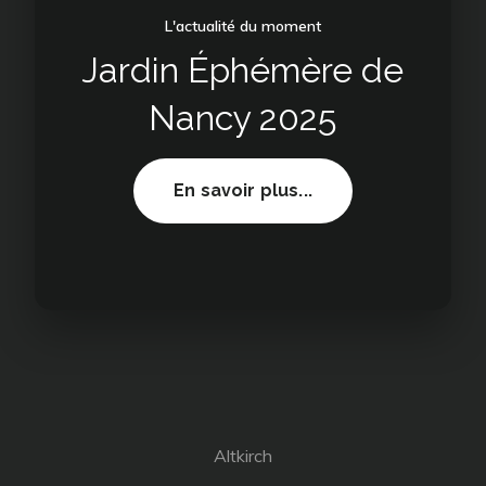
L'actualité du moment
Jardin Éphémère de
Nancy 2025
Jardin
En savoir plus...
Éphémère
de
Nancy
2025
Altkirch