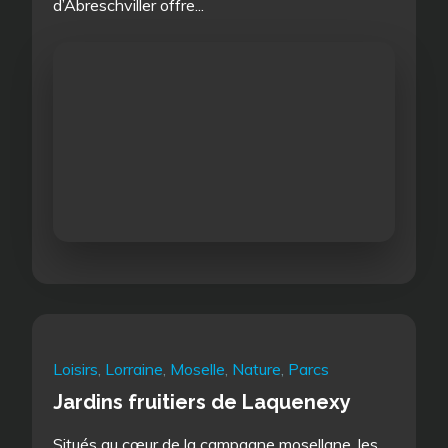
d’Abreschviller offre...
Loisirs
,
Lorraine
,
Moselle
,
Nature
,
Parcs
Jardins fruitiers de Laquenexy
Situés au cœur de la campagne mosellane, les