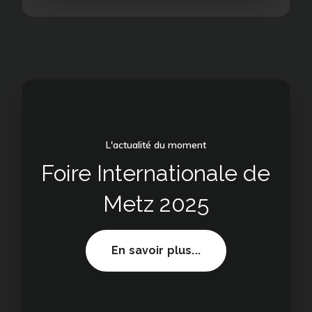
L'actualité du moment
Foire Internationale de
Metz 2025
Foire
En savoir plus...
Internationale
de
Metz