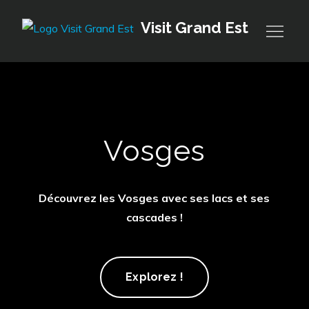
Skip
Visit Grand Est
to
content
Vosges
Découvrez les Vosges avec ses lacs et ses
cascades !
Vosges
Explorez !