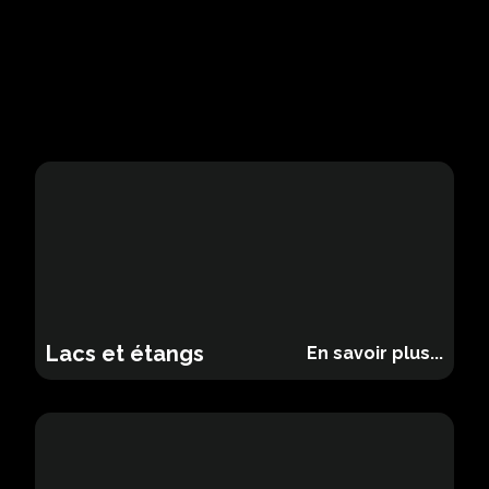
Lacs et étangs
Lacs
En savoir plus...
et
étangs