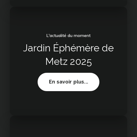
2025
L'actualité du moment
Jardin Éphémère de
Metz 2025
Jardin
En savoir plus...
Éphémère
de
Metz
2025