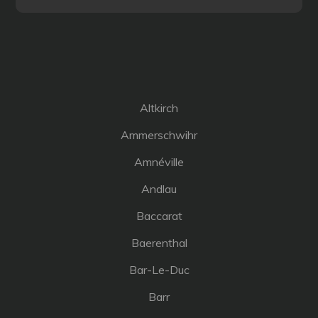
des
articles
Altkirch
Ammerschwihr
Amnéville
Andlau
Baccarat
Baerenthal
Bar-Le-Duc
Barr