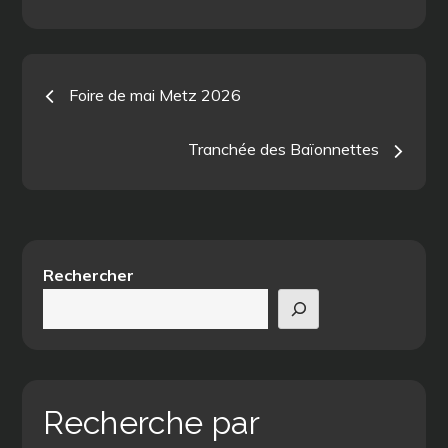
Navigation
Foire de mai Metz 2026
de
Tranchée des Baïonnettes
l’article
Rechercher
Recherche par