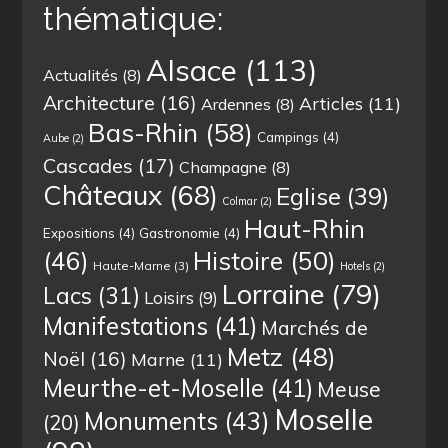
thématique:
Alsace
(113)
Actualités
(8)
Architecture
(16)
Articles
(11)
Ardennes
(8)
Bas-Rhin
(58)
Campings
(4)
Aube
(2)
Cascades
(17)
Champagne
(8)
Châteaux
(68)
Eglise
(39)
Colmar
(2)
Haut-Rhin
Expositions
(4)
Gastronomie
(4)
(46)
Histoire
(50)
Haute-Marne
(3)
Hotels
(2)
Lorraine
(79)
Lacs
(31)
Loisirs
(9)
Manifestations
(41)
Marchés de
Metz
(48)
Noël
(16)
Marne
(11)
Meurthe-et-Moselle
(41)
Meuse
Moselle
Monuments
(43)
(20)