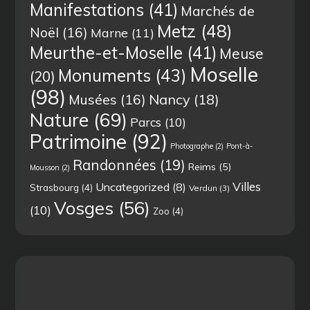
Manifestations
(41)
Marchés de
Metz
(48)
Noël
(16)
Marne
(11)
Meurthe-et-Moselle
(41)
Meuse
Moselle
Monuments
(43)
(20)
(98)
Musées
(16)
Nancy
(18)
Nature
(69)
Parcs
(10)
Patrimoine
(92)
Photographe
(2)
Pont-à-
Randonnées
(19)
Reims
(5)
Mousson
(2)
Villes
Uncategorized
(8)
Strasbourg
(4)
Verdun
(3)
Vosges
(56)
(10)
Zoo
(4)