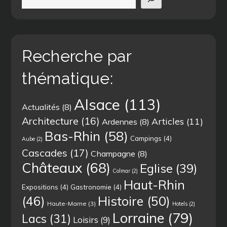
Recherche par
thématique:
Alsace
(113)
Actualités
(8)
Architecture
(16)
Articles
(11)
Ardennes
(8)
Bas-Rhin
(58)
Campings
(4)
Aube
(2)
Cascades
(17)
Champagne
(8)
Châteaux
(68)
Eglise
(39)
Colmar
(2)
Haut-Rhin
Expositions
(4)
Gastronomie
(4)
(46)
Histoire
(50)
Haute-Marne
(3)
Hotels
(2)
Lorraine
(79)
Lacs
(31)
Loisirs
(9)