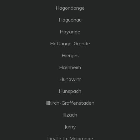
Hagondange
Haguenau
Hayange
Hettange-Grande
Hierges
Hœnheim
Hunawihr
Hunspach
Illkirch-Graffenstaden
Illzach
Jarny
Jarville-la-Malgrange