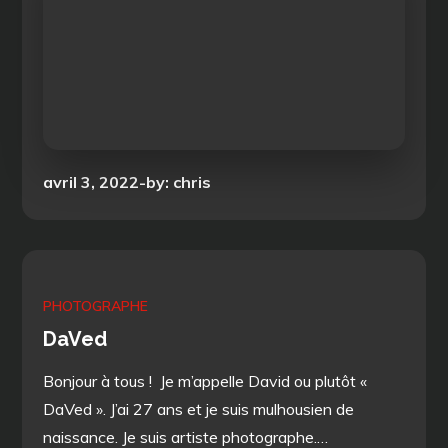
Posted
avril 3, 2022
by:
chris
on
PHOTOGRAPHE
DaVed
Bonjour à tous ! Je m’appelle David ou plutôt «
DaVed ». J’ai 27 ans et je suis mulhousien de
naissance. Je suis artiste photographe.…