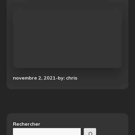
Posted
novembre 2, 2021
by:
chris
on
Rechercher