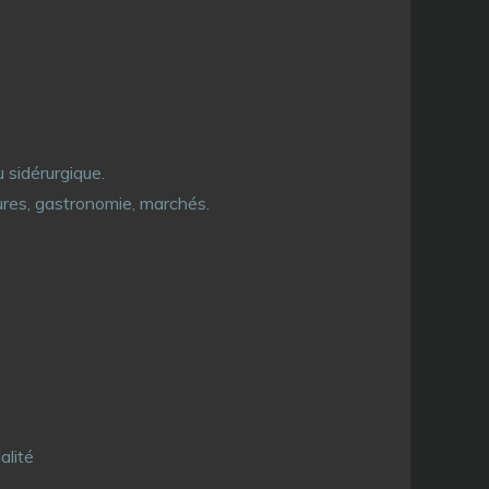
u sidérurgique.
tures, gastronomie, marchés.
alité