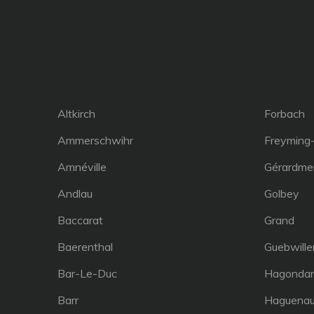
Altkirch
Forbach
Ammerschwihr
Freyming
Amnéville
Gérardme
Andlau
Golbey
Baccarat
Grand
Baerenthal
Guebwille
Bar-Le-Duc
Hagonda
Barr
Haguena