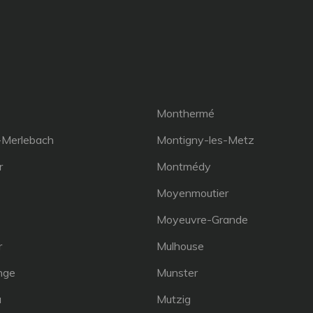
Monthermé
-Merlebach
Montigny-les-Metz
r
Montmédy
Moyenmoutier
Moyeuvre-Grande
r
Mulhouse
nge
Munster
u
Mutzig