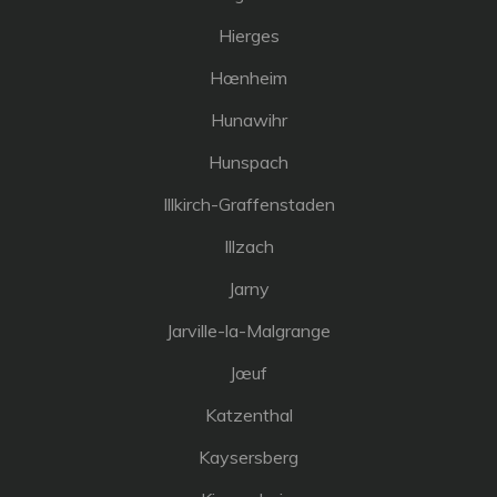
Hierges
Hœnheim
Hunawihr
Hunspach
Illkirch-Graffenstaden
Illzach
Jarny
Jarville-la-Malgrange
Jœuf
Katzenthal
Kaysersberg