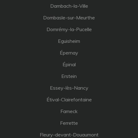
Dambach-la-Ville
Dombasle-sur-Meurthe
Domrémy-la-Pucelle
Eguisheim
Épernay
Épinal
Erstein
Essey-lès-Nancy
Étival-Clairefontaine
Fameck
Ferrette
Fleury-devant-Douaumont