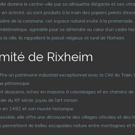
 elle domine le centre-ville par sa silhouette élégante et ses vitr
en activité, où sont produits à la main des papiers peints d’ex
 lisière de la commune, cet espace naturel invite à la promenade, 
mblématique, agréable pour se détendre au cœur d’un cadre hist
la ville, ils rappellent le passé religieux et rural de Rixheim.
imité de Rixheim
offre un patrimoine industriel exceptionnel avec la Cité du Train
ue pittoresque.
nt alsaciens, riches en maisons à colombages et en chemins de
le du XIᵉ siècle, joyau de l’art roman.
e en 1492 et son musée historique.
essible, elle offre une découverte des villages viticoles et des 
les permettent de belles escapades nature entre montagnes et f