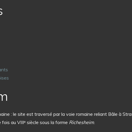
s
ants
ises
im
ine : le site est traversé par la voie romaine reliant Bâle à St
e fois au VIIIᵉ siècle sous la forme
Richesheim
.