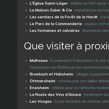
L’Église Saint-Léger
: édifiée au XIXᵉ siècle,
La Maison Zuber & Cie
: manufacture encore 
Les sentiers de la Forêt de la Hardt
: à la
Le Parc de la Commanderie
: espace vert e
Les fontaines et calvaires
: disséminés dans 
Que visiter à prox
Mulhouse
: à seulement 5 kilomètres, la cité 
l’Impression sur Étoffes et son centre historiq
Bruebach et Habsheim
: villages typiqueme
Ottmarsheim
: connue pour son église abbatia
Ensisheim
: célèbre pour sa météorite tombé
La Route des Vins d’Alsace
: facilement acc
Les Vosges
: à une trentaine de minutes, el