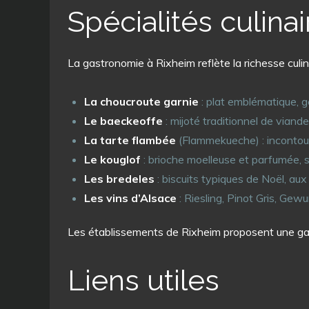
Spécialités culinai
La gastronomie à Rixheim reflète la richesse culina
La choucroute garnie
: plat emblématique, g
Le baeckeoffe
: mijoté traditionnel de viand
La tarte flambée
(Flammekueche) : incontour
Le kouglof
: brioche moelleuse et parfumée, 
Les bredeles
: biscuits typiques de Noël, au
Les vins d’Alsace
: Riesling, Pinot Gris, Gew
Les établissements de Rixheim proposent une gast
Liens utiles