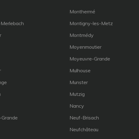
Monthermé
-Merlebach
Montigny-les-Metz
r
Montmédy
Moyenmoutier
Moyeuvre-Grande
r
Mulhouse
nge
Munster
u
Mutzig
Nancy
-Grande
Neuf-Brisach
Neufchâteau