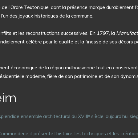
 l’Ordre Teutonique, dont la présence marque durablement l’arc
st l’un des joyaux historiques de la commune.
onflits et les reconstructions successives. En 1797, la
Manufactu
dialement célèbre pour la qualité et la finesse de ses décors p
ppement économique de la région mulhousienne tout en conservant
ésidentielle moderne, fière de son patrimoine et de son dynamis
eim
splendide ensemble architectural du XVIIIᵉ siècle, aujourd’hui si
 Commanderie, il présente l’histoire, les techniques et les créati