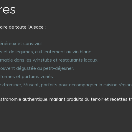
res
ire de toute l’Alsace :
énéreux et convivial.
es et de légumes, cuit lentement au vin blanc.
nable dans les winstubs et restaurants locaux.
souvent dégustée au petit-déjeuner.
x formes et parfums variés.
urztraminer, Muscat, parfaits pour accompagner la cuisine région
ronomie authentique, mariant produits du terroir et recettes t