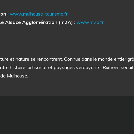
on :
www.mulhouse-tourisme.fr
e Alsace Agglomération (m2A) :
www.m2a.fr
ulture et nature se rencontrent. Connue dans le monde entier gr
. Entre histoire, artisanat et paysages verdoyants, Rixheim sédu
s de Mulhouse.