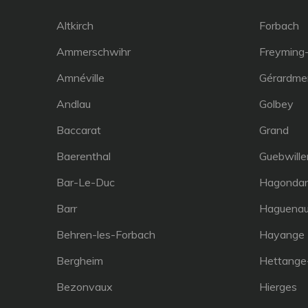
Altkirch
Forbach
Ammerschwihr
Freyming
Amnéville
Gérardme
Andlau
Golbey
Baccarat
Grand
Baerenthal
Guebwille
Bar-Le-Duc
Hagonda
Barr
Haguena
Behren-les-Forbach
Hayange
Bergheim
Hettange
Bezonvaux
Hierges