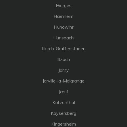
Hierges
Hœnheim
Hunawihr
Hunspach
Illkirch-Graffenstaden
Illzach
Jarny
Jarville-la-Malgrange
Jœuf
Katzenthal
Kaysersberg
Kingersheim