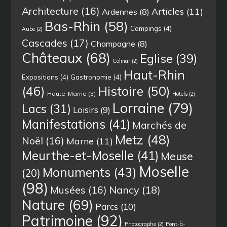
Architecture
(16)
Articles
(11)
Ardennes
(8)
Bas-Rhin
(58)
Campings
(4)
Aube
(2)
Cascades
(17)
Champagne
(8)
Châteaux
(68)
Eglise
(39)
Colmar
(2)
Haut-Rhin
Expositions
(4)
Gastronomie
(4)
(46)
Histoire
(50)
Haute-Marne
(3)
Hotels
(2)
Lorraine
(79)
Lacs
(31)
Loisirs
(9)
Manifestations
(41)
Marchés de
Metz
(48)
Noël
(16)
Marne
(11)
Meurthe-et-Moselle
(41)
Meuse
Moselle
Monuments
(43)
(20)
(98)
Musées
(16)
Nancy
(18)
Nature
(69)
Parcs
(10)
Patrimoine
(92)
Photographe
(2)
Pont-à-