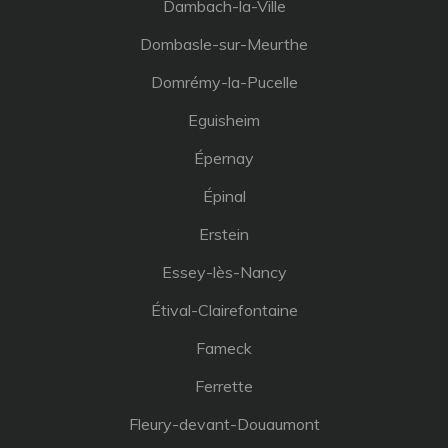
Dambach-la-Ville
Dombasle-sur-Meurthe
Domrémy-la-Pucelle
Eguisheim
Épernay
Épinal
Erstein
Essey-lès-Nancy
Étival-Clairefontaine
Fameck
Ferrette
Fleury-devant-Douaumont