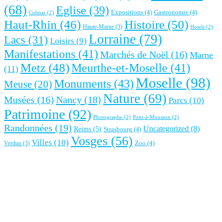
(68)
Eglise
(39)
Expositions
(4)
Gastronomie
(4)
Colmar
(2)
Haut-Rhin
(46)
Histoire
(50)
Haute-Marne
(3)
Hotels
(2)
Lorraine
(79)
Lacs
(31)
Loisirs
(9)
Manifestations
(41)
Marchés de Noël
(16)
Marne
Metz
(48)
Meurthe-et-Moselle
(41)
(11)
Moselle
(98)
Monuments
(43)
Meuse
(20)
Nature
(69)
Nancy
(18)
Musées
(16)
Parcs
(10)
Patrimoine
(92)
Photographe
(2)
Pont-à-Mousson
(2)
Randonnées
(19)
Uncategorized
(8)
Reims
(5)
Strasbourg
(4)
Vosges
(56)
Villes
(10)
Zoo
(4)
Verdun
(3)