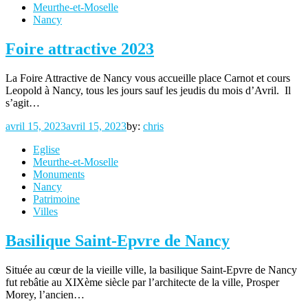
Meurthe-et-Moselle
Nancy
Foire attractive 2023
La Foire Attractive de Nancy vous accueille place Carnot et cours
Leopold à Nancy, tous les jours sauf les jeudis du mois d’Avril. Il
s’agit…
Posted
avril 15, 2023
avril 15, 2023
by:
chris
on
Eglise
Meurthe-et-Moselle
Monuments
Nancy
Patrimoine
Villes
Basilique Saint-Epvre de Nancy
Située au cœur de la vieille ville, la basilique Saint-Epvre de Nancy
fut rebâtie au XIXème siècle par l’architecte de la ville, Prosper
Morey, l’ancien…