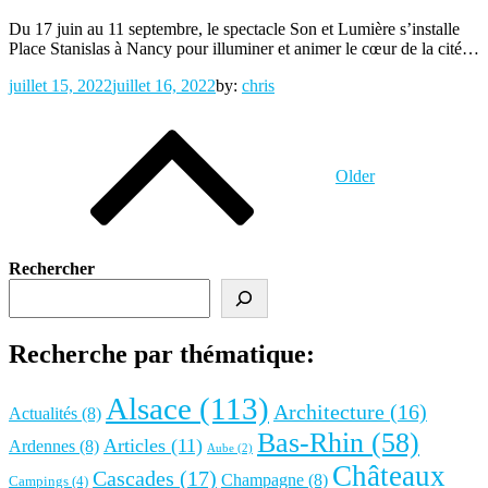
Du 17 juin au 11 septembre, le spectacle Son et Lumière s’installe
Place Stanislas à Nancy pour illuminer et animer le cœur de la cité…
Posted
juillet 15, 2022
juillet 16, 2022
by:
chris
on
Navigation
des
articles
Older
Rechercher
Recherche par thématique:
Alsace
(113)
Architecture
(16)
Actualités
(8)
Bas-Rhin
(58)
Articles
(11)
Ardennes
(8)
Aube
(2)
Châteaux
Cascades
(17)
Champagne
(8)
Campings
(4)