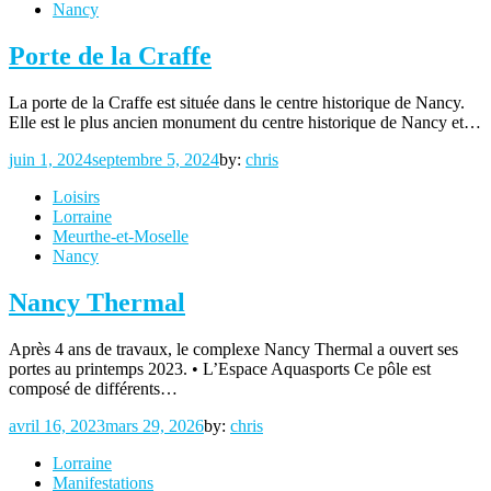
Nancy
Porte de la Craffe
La porte de la Craffe est située dans le centre historique de Nancy.
Elle est le plus ancien monument du centre historique de Nancy et…
Posted
juin 1, 2024
septembre 5, 2024
by:
chris
on
Loisirs
Lorraine
Meurthe-et-Moselle
Nancy
Nancy Thermal
Après 4 ans de travaux, le complexe Nancy Thermal a ouvert ses
portes au printemps 2023. • L’Espace Aquasports Ce pôle est
composé de différents…
Posted
avril 16, 2023
mars 29, 2026
by:
chris
on
Lorraine
Manifestations