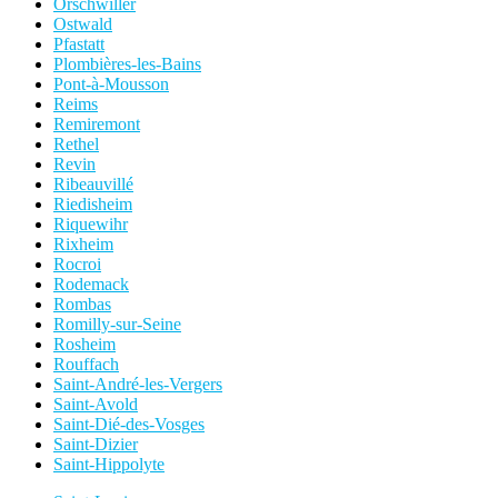
Orschwiller
Ostwald
Pfastatt
Plombières-les-Bains
Pont-à-Mousson
Reims
Remiremont
Rethel
Revin
Ribeauvillé
Riedisheim
Riquewihr
Rixheim
Rocroi
Rodemack
Rombas
Romilly-sur-Seine
Rosheim
Rouffach
Saint-André-les-Vergers
Saint-Avold
Saint-Dié-des-Vosges
Saint-Dizier
Saint-Hippolyte