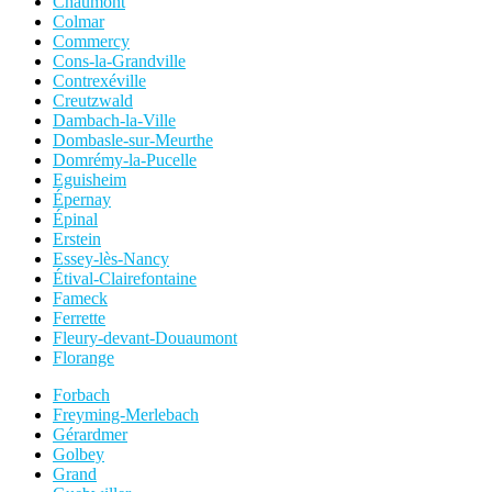
Chaumont
Colmar
Commercy
Cons-la-Grandville
Contrexéville
Creutzwald
Dambach-la-Ville
Dombasle-sur-Meurthe
Domrémy-la-Pucelle
Eguisheim
Épernay
Épinal
Erstein
Essey-lès-Nancy
Étival-Clairefontaine
Fameck
Ferrette
Fleury-devant-Douaumont
Florange
Forbach
Freyming-Merlebach
Gérardmer
Golbey
Grand