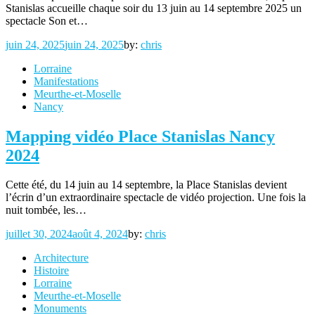
Stanislas accueille chaque soir du 13 juin au 14 septembre 2025 un
spectacle Son et…
Posted
juin 24, 2025
juin 24, 2025
by:
chris
on
Lorraine
Manifestations
Meurthe-et-Moselle
Nancy
Mapping vidéo Place Stanislas Nancy
2024
Cette été, du 14 juin au 14 septembre, la Place Stanislas devient
l’écrin d’un extraordinaire spectacle de vidéo projection. Une fois la
nuit tombée, les…
Posted
juillet 30, 2024
août 4, 2024
by:
chris
on
Architecture
Histoire
Lorraine
Meurthe-et-Moselle
Monuments