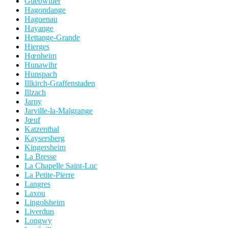
Guebwiller
Hagondange
Haguenau
Hayange
Hettange-Grande
Hierges
Hœnheim
Hunawihr
Hunspach
Illkirch-Graffenstaden
Illzach
Jarny
Jarville-la-Malgrange
Jœuf
Katzenthal
Kaysersberg
Kingersheim
La Bresse
La Chapelle Saint-Luc
La Petite-Pierre
Langres
Laxou
Lingolsheim
Liverdun
Longwy