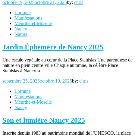
Posted
octobre 19, 2025
octobre 21, 2025
by:
chris
on
Lorraine
Manifestations
Meurthe-et-Moselle
Nancy
Nature
Jardin Éphémère de Nancy 2025
Une escale végétale au cœur de la Place Stanislas Une parenthèse de
nature en plein centre-ville Chaque automne, la célèbre Place
Stanislas à Nancy se…
Posted
septembre 25, 2025
octobre 19, 2025
by:
chris
on
Lorraine
Manifestations
Meurthe-et-Moselle
Nancy
Son et lumière Nancy 2025
Inscrite depuis 1983 au patrimoine mondial de l’UNESCO, la place