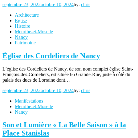
Posted
septembre 23, 2022
octobre 10, 2024
by:
chris
on
Architecture
Eglise
Histoire
Meurthe-et-Moselle
Nancy
Patrimoine
Église des Cordeliers de Nancy
L’église des Cordeliers de Nancy, de son nom complet église Saint-
François-des-Cordeliers, est située 66 Grande-Rue, juste à côté du
palais des ducs de Lorraine dont…
Posted
septembre 23, 2022
octobre 10, 2024
by:
chris
on
Manifestations
Meurthe-et-Moselle
Nancy
Son et Lumière « La Belle Saison » à la
Place Stanislas