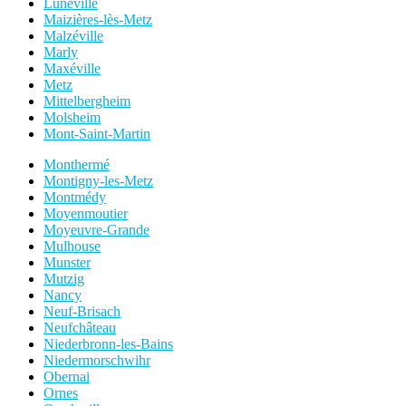
Lunéville
Maizières-lès-Metz
Malzéville
Marly
Maxéville
Metz
Mittelbergheim
Molsheim
Mont-Saint-Martin
Monthermé
Montigny-les-Metz
Montmédy
Moyenmoutier
Moyeuvre-Grande
Mulhouse
Munster
Mutzig
Nancy
Neuf-Brisach
Neufchâteau
Niederbronn-les-Bains
Niedermorschwihr
Obernai
Ornes