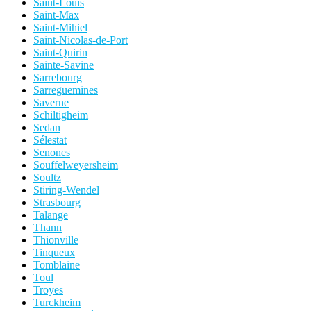
Saint-Louis
Saint-Max
Saint-Mihiel
Saint-Nicolas-de-Port
Saint-Quirin
Sainte-Savine
Sarrebourg
Sarreguemines
Saverne
Schiltigheim
Sedan
Sélestat
Senones
Souffelweyersheim
Soultz
Stiring-Wendel
Strasbourg
Talange
Thann
Thionville
Tinqueux
Tomblaine
Toul
Troyes
Turckheim