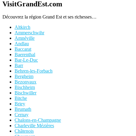
VisitGrandEst.com
Découvrez la région Grand Est et ses richesses…
Altkirch
Ammerschwihr
Amnéville
Andlau
Baccarat
Baerenthal
Bar-Le-Duc
Barr
Behren-les-Forbach
Bergheim
Bezonvaux
Bischheim
Bischwiller
Bitche
Briey
Brumath
Cernay
Chalons-en-Champagne
Charleville Mézières
Châtenois