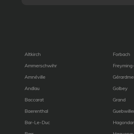
Altkirch
Forbach
Ammerschwihr
Freyming
Amnéville
Gérardme
Andlau
Golbey
Baccarat
Grand
Baerenthal
Guebwille
Bar-Le-Duc
Hagonda
Barr
Haguena