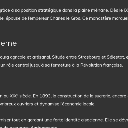
grâce à sa position stratégique dans la plaine rhénane. Dès le IXᵉ
de, épouse de l’empereur Charles le Gros. Ce monastère marquera 
derne
rg agricole et artisanal. Située entre Strasbourg et Sélestat, 
 un rôle central jusqu’à sa fermeture à la Révolution française.
 au XIXᵉ siècle. En 1893, la construction de la sucrerie, encore 
nombreux ouvriers et dynamise l’économie locale.
niser tout en gardant une forte identité alsacienne. Elle se dével
ion de nouveaux équipements.