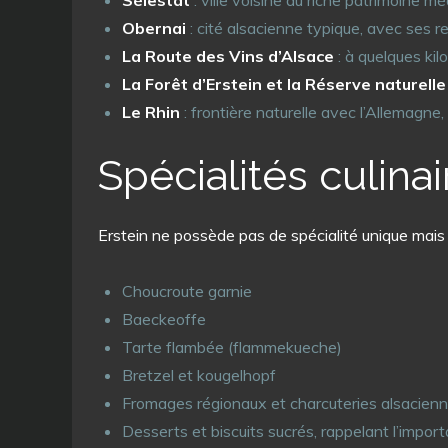
Sélestat
: ville voisine au riche patrimoine m
Obernai
: cité alsacienne typique, avec ses 
La Route des Vins d’Alsace
: à quelques kilo
La Forêt d’Erstein et la Réserve naturelle 
Le Rhin
: frontière naturelle avec l’Allemagne
Spécialités culinai
Erstein ne possède pas de spécialité unique mais s
Choucroute garnie
Baeckeoffe
Tarte flambée (flammekueche)
Bretzel et kougelhopf
Fromages régionaux et charcuteries alsacien
Desserts et biscuits sucrés, rappelant l’import