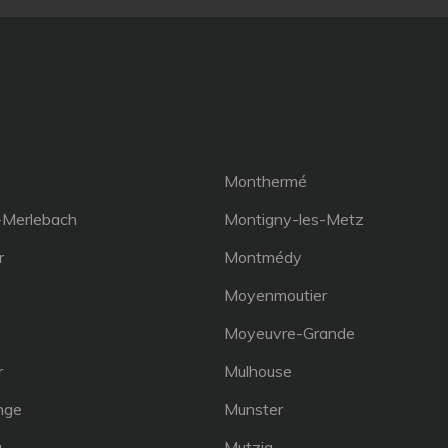
Monthermé
-Merlebach
Montigny-les-Metz
r
Montmédy
Moyenmoutier
Moyeuvre-Grande
r
Mulhouse
nge
Munster
u
Mutzig