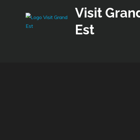
Skip
Visit Gran
to
content
Est