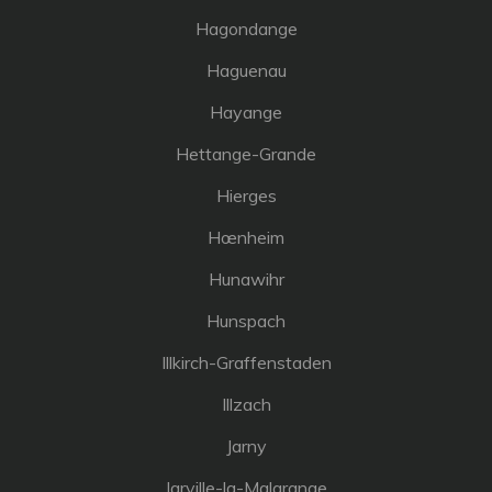
Hagondange
Haguenau
Hayange
Hettange-Grande
Hierges
Hœnheim
Hunawihr
Hunspach
Illkirch-Graffenstaden
Illzach
Jarny
Jarville-la-Malgrange