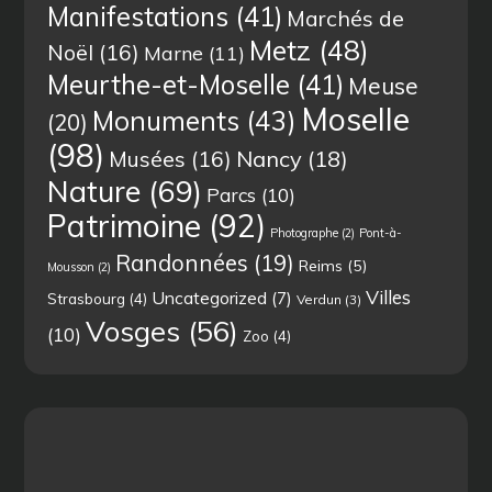
Manifestations
(41)
Marchés de
Metz
(48)
Noël
(16)
Marne
(11)
Meurthe-et-Moselle
(41)
Meuse
Moselle
Monuments
(43)
(20)
(98)
Musées
(16)
Nancy
(18)
Nature
(69)
Parcs
(10)
Patrimoine
(92)
Photographe
(2)
Pont-à-
Randonnées
(19)
Reims
(5)
Mousson
(2)
Villes
Uncategorized
(7)
Strasbourg
(4)
Verdun
(3)
Vosges
(56)
(10)
Zoo
(4)