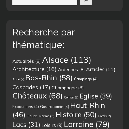
Recherche par
thématique:
Alsace
(113)
Actualités
(8)
Architecture
(16)
Articles
(11)
Ardennes
(8)
Bas-Rhin
(58)
Campings
(4)
Aube
(2)
Cascades
(17)
Champagne
(8)
Châteaux
(68)
Eglise
(39)
Colmar
(2)
Haut-Rhin
Expositions
(4)
Gastronomie
(4)
(46)
Histoire
(50)
Haute-Marne
(3)
Hotels
(2)
Lorraine
(79)
Lacs
(31)
Loisirs
(9)