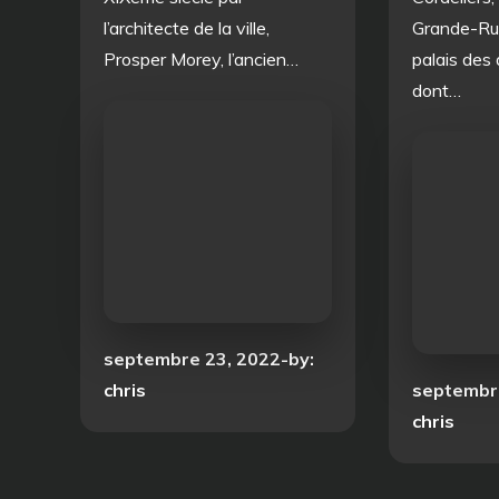
l’architecte de la ville,
Grande-Rue
Prosper Morey, l’ancien…
palais des 
dont…
Posted
septembre 23, 2022
by:
on
Posted
chris
septembr
on
chris