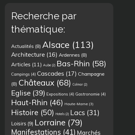
Recherche par
thématique:
Alsace
(113)
Actualités
(8)
Architecture
(16)
Ardennes
(8)
Bas-Rhin
(58)
Articles
(11)
Aube
(2)
Cascades
(17)
Champagne
Campings
(4)
Châteaux
(68)
(8)
Colmar
(2)
Eglise
(39)
Expositions
(4)
Gastronomie
(4)
Haut-Rhin
(46)
Haute-Marne
(3)
Histoire
(50)
Lacs
(31)
Hotels
(2)
Lorraine
(79)
Loisirs
(9)
Manifestations
(41)
Marchés