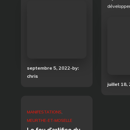
développ
Posted
septembre 5, 2022
by:
on
chris
Posted
juillet 18,
on
MANIFESTATIONS
MEURTHE-ET-MOSELLE