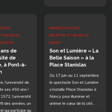
TIONS
MANIFESTATIONS
T-MOSELLE
MEURTHE-ET-MOSELLE
OUSSON
NANCY
 ans de
Son et Lumière « La
sité de
Belle Saison » à la
, à Pont-à-
Place Stanislas
n
Du 17 juin au 11 septembre,
, l’université de
le spectacle Son et Lumière
te ses 450 ans !
s’installe Place Stanislas à
1572, l’université
Nancy pour illuminer et
fil des années, un
animer le cœur de la cité…
rel qui participe au