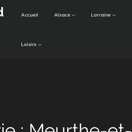
d
Accueil
Alsace
Lorraine
Loisirs
ie :
Meurthe-et