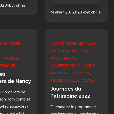
2023
by:
chris
Posted
février 23, 2023
by:
chris
on
TURE
EGLISE
ALSACE
ARDENNES
AUBE
BAS-RHIN
HAUT-RHIN
T-MOSELLE
HAUTE-MARNE
TRIMOINE
MANIFESTATIONS
MARNE
MEURTHE-ET-MOSELLE
des
ers de Nancy
MEUSE
MOSELLE
VOSGES
Journées du
s Cordeliers de
Patrimoine 2022
 son nom complet
nt-François-des-
Découvrez le programme
 est située 66
des journées du patrimoine