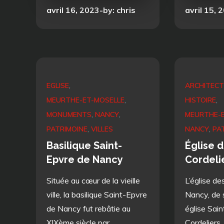
Posted
Posted
avril 16, 2023
by:
chris
avril 15, 
on
on
EGLISE
ARCHITEC
MEURTHE-ET-MOSELLE
HISTOIRE
MONUMENTS
NANCY
MEURTHE-E
PATRIMOINE
VILLES
NANCY
PA
Basilique Saint-
Église 
Epvre de Nancy
Cordeli
Située au cœur de la vieille
L’église de
ville, la basilique Saint-Epvre
Nancy, de
de Nancy fut rebâtie au
église Sai
XIXème siècle par
Cordeliers,