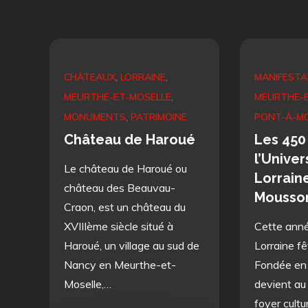
CHÂTEAUX
LORRAINE
MANIFESTA
MEURTHE-ET-MOSELLE
MEURTHE-E
MONUMENTS
PATRIMOINE
PONT-À-M
Château de Haroué
Les 450
l’Univer
Le château de Haroué ou
Lorraine
château des Beauvau-
Mousso
Craon, est un château du
XVIIIème siècle situé à
Cette année
Haroué, un village au sud de
Lorraine fê
Nancy en Meurthe-et-
Fondée en 
Moselle,…
devient au 
foyer cultu