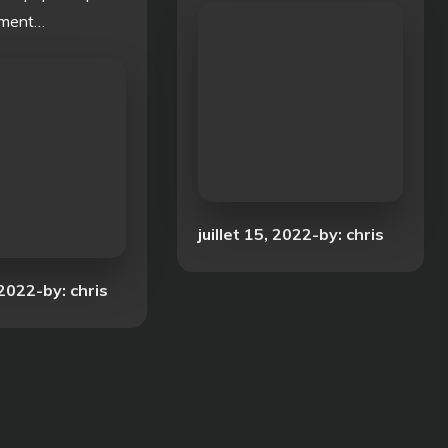
ement…
Posted
juillet 15, 2022
by:
chris
on
 2022
by:
chris