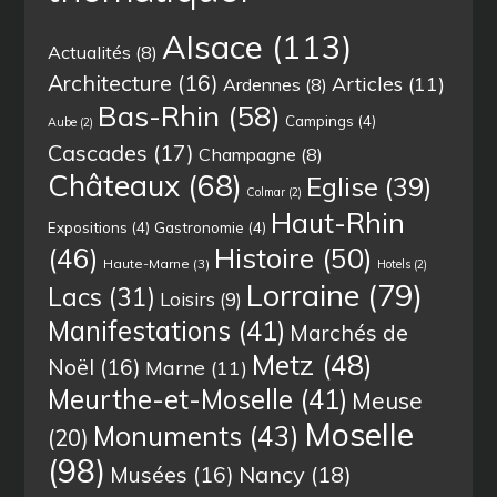
Alsace
(113)
Actualités
(8)
Architecture
(16)
Articles
(11)
Ardennes
(8)
Bas-Rhin
(58)
Campings
(4)
Aube
(2)
Cascades
(17)
Champagne
(8)
Châteaux
(68)
Eglise
(39)
Colmar
(2)
Haut-Rhin
Expositions
(4)
Gastronomie
(4)
(46)
Histoire
(50)
Haute-Marne
(3)
Hotels
(2)
Lorraine
(79)
Lacs
(31)
Loisirs
(9)
Manifestations
(41)
Marchés de
Metz
(48)
Noël
(16)
Marne
(11)
Meurthe-et-Moselle
(41)
Meuse
Moselle
Monuments
(43)
(20)
(98)
Musées
(16)
Nancy
(18)