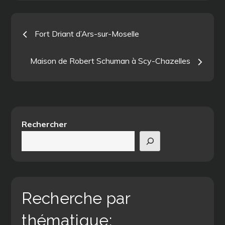
Navigation
Fort Driant d’Ars-sur-Moselle
de
Maison de Robert Schuman à Scy-Chazelles
l’article
Rechercher
Recherche par
thématique: