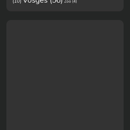
(10)
Zoo
(4)