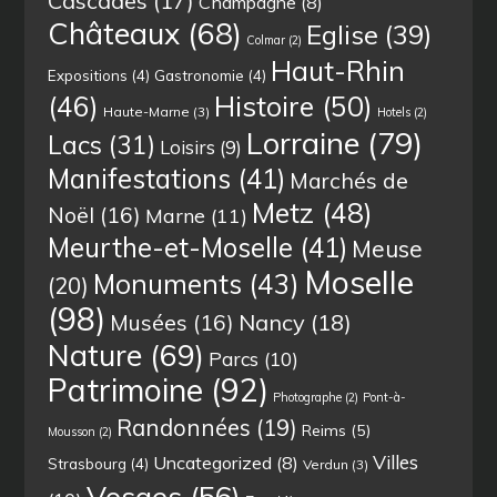
Cascades
(17)
Champagne
(8)
Châteaux
(68)
Eglise
(39)
Colmar
(2)
Haut-Rhin
Expositions
(4)
Gastronomie
(4)
(46)
Histoire
(50)
Haute-Marne
(3)
Hotels
(2)
Lorraine
(79)
Lacs
(31)
Loisirs
(9)
Manifestations
(41)
Marchés de
Metz
(48)
Noël
(16)
Marne
(11)
Meurthe-et-Moselle
(41)
Meuse
Moselle
Monuments
(43)
(20)
(98)
Musées
(16)
Nancy
(18)
Nature
(69)
Parcs
(10)
Patrimoine
(92)
Photographe
(2)
Pont-à-
Randonnées
(19)
Reims
(5)
Mousson
(2)
Villes
Uncategorized
(8)
Strasbourg
(4)
Verdun
(3)
Vosges
(56)