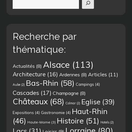
Recherche par
thématique:
Alsace
(113)
Actualités
(8)
Architecture
(16)
Articles
(11)
Ardennes
(8)
Bas-Rhin
(58)
Campings
(4)
Aube
(2)
Cascades
(17)
Champagne
(8)
Châteaux
(68)
Eglise
(39)
Colmar
(2)
Haut-Rhin
Expositions
(4)
Gastronomie
(4)
(46)
Histoire
(51)
Haute-Marne
(3)
Hotels
(2)
Lorraine
(80)
Lacs
(31)
Loisirs
(9)