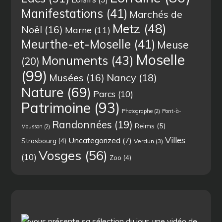
Manifestations
(41)
Marchés de
Metz
(48)
Noël
(16)
Marne
(11)
Meurthe-et-Moselle
(41)
Meuse
Moselle
Monuments
(43)
(20)
(99)
Musées
(16)
Nancy
(18)
Nature
(69)
Parcs
(10)
Patrimoine
(93)
Photographe
(2)
Pont-à-
Randonnées
(19)
Reims
(5)
Mousson
(2)
Villes
Uncategorized
(7)
Strasbourg
(4)
Verdun
(3)
Vosges
(56)
(10)
Zoo
(4)