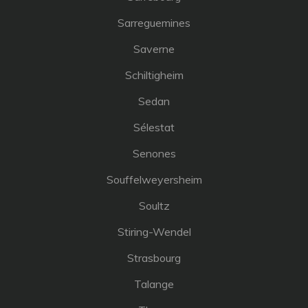
Sarreguemines
Saverne
Schiltigheim
Sedan
Sélestat
Senones
Souffelweyersheim
Soultz
Stiring-Wendel
Strasbourg
Talange