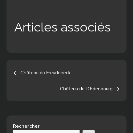
Articles associés
Navigation
Château du Freudeneck
de
Château de l’Œdenbourg
l’article
Rechercher