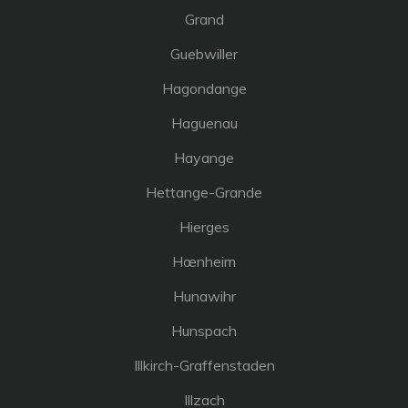
Grand
Guebwiller
Hagondange
Haguenau
Hayange
Hettange-Grande
Hierges
Hœnheim
Hunawihr
Hunspach
Illkirch-Graffenstaden
Illzach