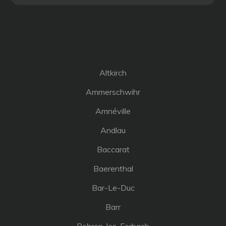
Altkirch
Ammerschwihr
Amnéville
Andlau
Baccarat
Baerenthal
Bar-Le-Duc
Barr
Behren-les-Forbach