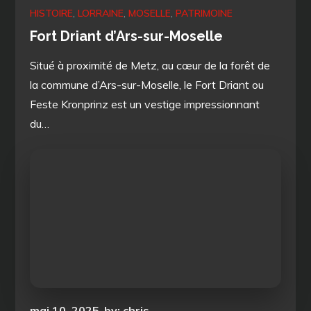
HISTOIRE
LORRAINE
MOSELLE
PATRIMOINE
Fort Driant d’Ars-sur-Moselle
Situé à proximité de Metz, au cœur de la forêt de
la commune d’Ars-sur-Moselle, le Fort Driant ou
Feste Kronprinz est un vestige impressionnant
du…
Posted
mai 10, 2025
by:
chris