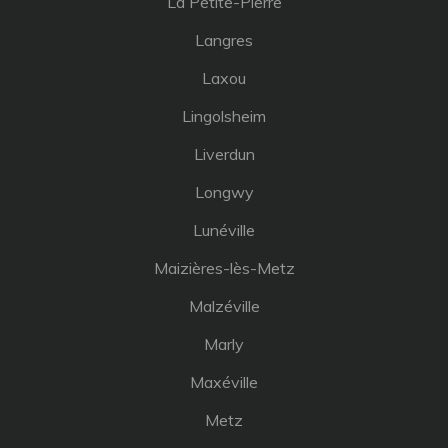
La Petite-Pierre
Langres
Laxou
Lingolsheim
Liverdun
Longwy
Lunéville
Maizières-lès-Metz
Malzéville
Marly
Maxéville
Metz