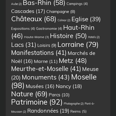
Bas-Rhin
(58)
Campings
(4)
Aube
(2)
Cascades
(17)
Champagne
(8)
Châteaux
(68)
Eglise
(39)
Colmar
(2)
Haut-Rhin
Expositions
(4)
Gastronomie
(4)
(46)
Histoire
(50)
Haute-Marne
(3)
Hotels
(2)
Lorraine
(79)
Lacs
(31)
Loisirs
(9)
Manifestations
(41)
Marchés de
Metz
(48)
Noël
(16)
Marne
(11)
Meurthe-et-Moselle
(41)
Meuse
Moselle
Monuments
(43)
(20)
(98)
Musées
(16)
Nancy
(18)
Nature
(69)
Parcs
(10)
Patrimoine
(92)
Photographe
(2)
Pont-à-
Randonnées
(19)
Reims
(5)
Mousson
(2)