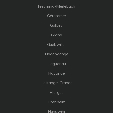
Freyming-Merlebach
Gérardmer
Golbey
Grand
Guebwiller
Hagondange
Haguenau
Hayange
Hettange-Grande
Hierges
Hœnheim
Hunawihr