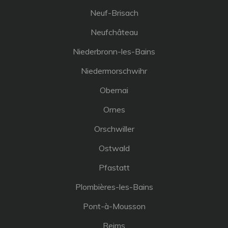
Neuf-Brisach
Neufchâteau
Niederbronn-les-Bains
Niedermorschwihr
Obernai
Ornes
Orschwiller
Ostwald
Pfastatt
Plombières-les-Bains
Pont-à-Mousson
Reims