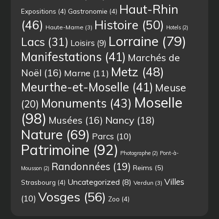
Haut-Rhin
Expositions
(4)
Gastronomie
(4)
(46)
Histoire
(50)
Haute-Marne
(3)
Hotels
(2)
Lorraine
(79)
Lacs
(31)
Loisirs
(9)
Manifestations
(41)
Marchés de
Metz
(48)
Noël
(16)
Marne
(11)
Meurthe-et-Moselle
(41)
Meuse
Moselle
Monuments
(43)
(20)
(98)
Musées
(16)
Nancy
(18)
Nature
(69)
Parcs
(10)
Patrimoine
(92)
Photographe
(2)
Pont-à-
Randonnées
(19)
Reims
(5)
Mousson
(2)
Villes
Uncategorized
(8)
Strasbourg
(4)
Verdun
(3)
Vosges
(56)
(10)
Zoo
(4)