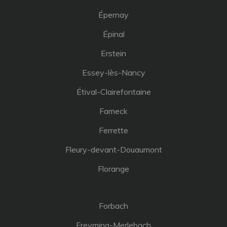
Épernay
Épinal
Erstein
Essey-lès-Nancy
Étival-Clairefontaine
Fameck
Ferrette
Fleury-devant-Douaumont
Florange
Forbach
Freyming-Merlebach