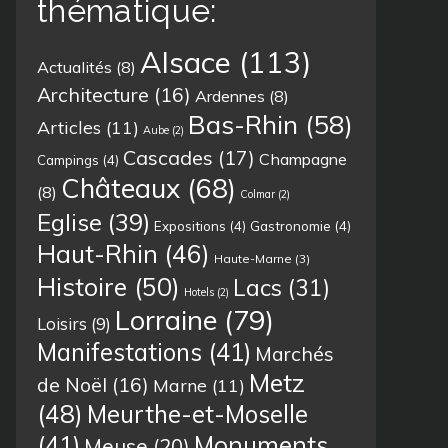
thématique:
Alsace
(113)
Actualités
(8)
Architecture
(16)
Ardennes
(8)
Bas-Rhin
(58)
Articles
(11)
Aube
(2)
Cascades
(17)
Champagne
Campings
(4)
Châteaux
(68)
(8)
Colmar
(2)
Eglise
(39)
Expositions
(4)
Gastronomie
(4)
Haut-Rhin
(46)
Haute-Marne
(3)
Histoire
(50)
Lacs
(31)
Hotels
(2)
Lorraine
(79)
Loisirs
(9)
Manifestations
(41)
Marchés
Metz
de Noël
(16)
Marne
(11)
(48)
Meurthe-et-Moselle
(41)
Monuments
Meuse
(20)