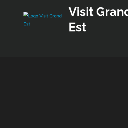
Skip
Visit Gran
to
content
Est