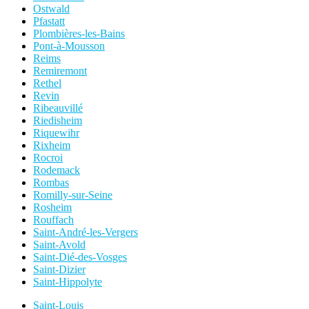
Ostwald
Pfastatt
Plombières-les-Bains
Pont-à-Mousson
Reims
Remiremont
Rethel
Revin
Ribeauvillé
Riedisheim
Riquewihr
Rixheim
Rocroi
Rodemack
Rombas
Romilly-sur-Seine
Rosheim
Rouffach
Saint-André-les-Vergers
Saint-Avold
Saint-Dié-des-Vosges
Saint-Dizier
Saint-Hippolyte
Saint-Louis