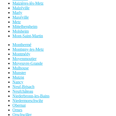
Maizières-lès-Metz
Malzéville
Marly
Maxéville
Metz
Mittelbergheim
Molsheim
Mont-Saint-Martin
Monthermé
Montigny-les-Metz
Montmédy
Moyenmoutier
Moyeuvre-Grande
Mulhouse
Munster
Mutzig
Nancy
Neuf-Brisach
Neufchâteau
Niederbronn-les-Bains
Niedermorschwihr
Obernai
Ornes
Orschwiller