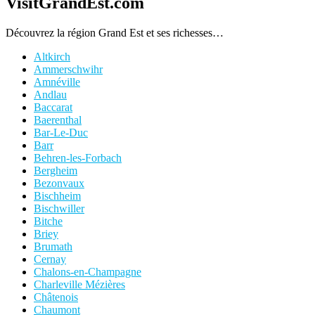
VisitGrandEst.com
Découvrez la région Grand Est et ses richesses…
Altkirch
Ammerschwihr
Amnéville
Andlau
Baccarat
Baerenthal
Bar-Le-Duc
Barr
Behren-les-Forbach
Bergheim
Bezonvaux
Bischheim
Bischwiller
Bitche
Briey
Brumath
Cernay
Chalons-en-Champagne
Charleville Mézières
Châtenois
Chaumont