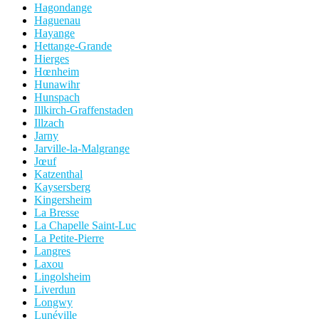
Hagondange
Haguenau
Hayange
Hettange-Grande
Hierges
Hœnheim
Hunawihr
Hunspach
Illkirch-Graffenstaden
Illzach
Jarny
Jarville-la-Malgrange
Jœuf
Katzenthal
Kaysersberg
Kingersheim
La Bresse
La Chapelle Saint-Luc
La Petite-Pierre
Langres
Laxou
Lingolsheim
Liverdun
Longwy
Lunéville