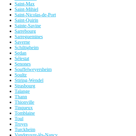
Saint-Max
Saint-Mihiel
Saint-Nicolas-de-Port
Saint-Quirin
Sainte-Savine
Sarrebourg
Sarreguemines
Saverne
Schiltigheim
Sedan
Sélestat
Senones
Souffelweyersheim
Soultz
Stiring-Wendel
Strasbourg
Talange
Thann
Thionville
Tinqueux
Tomblaine
Toul
Troyes
Turckheim
Vandœuvre-lès-Nancy