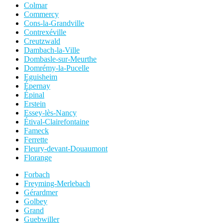
Colmar
Commercy
Cons-la-Grandville
Contrexéville
Creutzwald
Dambach-la-Ville
Dombasle-sur-Meurthe
Domrémy-la-Pucelle
Eguisheim
Épernay
Épinal
Erstein
Essey-lès-Nancy
Étival-Clairefontaine
Fameck
Ferrette
Fleury-devant-Douaumont
Florange
Forbach
Freyming-Merlebach
Gérardmer
Golbey
Grand
Guebwiller