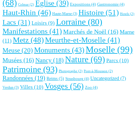
(68)
Eglise
(39)
Expositions
(4)
Gastronomie
(4)
Colmar
(2)
Histoire
(51)
Haut-Rhin
(46)
Haute-Marne
(3)
Hotels
(2)
Lorraine
(80)
Lacs
(31)
Loisirs
(9)
Manifestations
(41)
Marchés de Noël
(16)
Marne
Metz
(48)
Meurthe-et-Moselle
(41)
(11)
Moselle
(99)
Monuments
(43)
Meuse
(20)
Nature
(69)
Nancy
(18)
Musées
(16)
Parcs
(10)
Patrimoine
(93)
Photographe
(2)
Pont-à-Mousson
(2)
Randonnées
(19)
Uncategorized
(7)
Reims
(5)
Strasbourg
(4)
Vosges
(56)
Villes
(10)
Zoo
(4)
Verdun
(3)