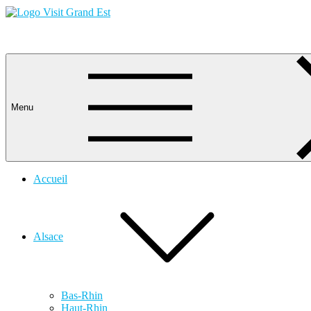
Skip
to
content
Visit Grand Est
Menu
Accueil
Alsace
Bas-Rhin
Haut-Rhin