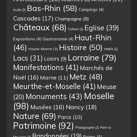
Bas-Rhin
(58)
Campings
(4)
Aube
(2)
Cascades
(17)
Champagne
(8)
Châteaux
(68)
Eglise
(39)
Colmar
(2)
Haut-Rhin
Expositions
(4)
Gastronomie
(4)
(46)
Histoire
(50)
Haute-Marne
(3)
Hotels
(2)
Lorraine
(79)
Lacs
(31)
Loisirs
(9)
Manifestations
(41)
Marchés de
Metz
(48)
Noël
(16)
Marne
(11)
Meurthe-et-Moselle
(41)
Meuse
Moselle
Monuments
(43)
(20)
(98)
Musées
(16)
Nancy
(18)
Nature
(69)
Parcs
(10)
Patrimoine
(92)
Photographe
(2)
Pont-à-
Randonnées
(19)
Reims
(5)