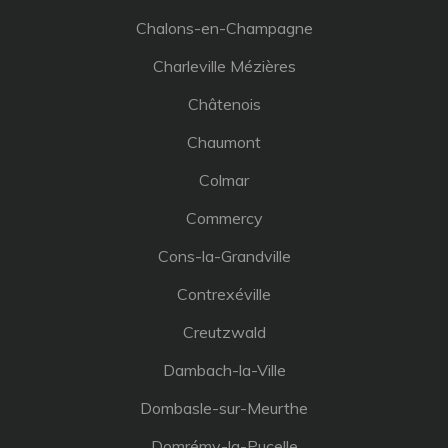
Chalons-en-Champagne
Charleville Mézières
Châtenois
Chaumont
Colmar
Commercy
Cons-la-Grandville
Contrexéville
Creutzwald
Dambach-la-Ville
Dombasle-sur-Meurthe
Domrémy-la-Pucelle