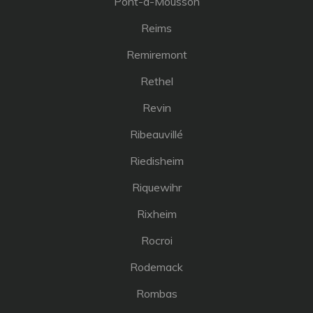
Pont-à-Mousson
Reims
Remiremont
Rethel
Revin
Ribeauvillé
Riedisheim
Riquewihr
Rixheim
Rocroi
Rodemack
Rombas