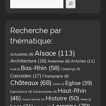
Recherche par
thématique:
Alsace
(113)
Actualités
(8)
Architecture
(16)
Articles
(11)
Ardennes
(8)
Bas-Rhin
(58)
Campings
(4)
Aube
(2)
Cascades
(17)
Champagne
(8)
Châteaux
(68)
Eglise
(39)
Colmar
(2)
Haut-Rhin
Expositions
(4)
Gastronomie
(4)
(46)
Histoire
(50)
Haute-Marne
(3)
Hotels
(2)
Lorraine
(79)