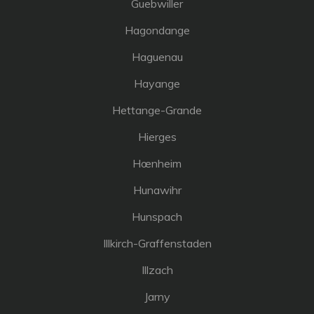
Guebwiller
Hagondange
Haguenau
Hayange
Hettange-Grande
Hierges
Hœnheim
Hunawihr
Hunspach
Illkirch-Graffenstaden
Illzach
Jarny