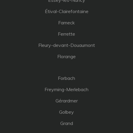
Essey-lès-Nancy
Étival-Clairefontaine
Fameck
Ferrette
Fleury-devant-Douaumont
Florange
Forbach
Freyming-Merlebach
Gérardmer
Golbey
Grand