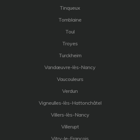
Tinqueux
Tomblaine
Toul
Troyes
Turckheim
Vandœuvre-lès-Nancy
Vaucouleurs
Verdun
Vigneulles-lès-Hattonchâtel
Villers-lès-Nancy
Villerupt
Vitry-le-François