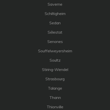
Saverne
Schiltigheim
Sedan
Sélestat
Senones
Souffelweyersheim
Soultz
Stiring-Wendel
Strasbourg
Talange
Thann
Thionville