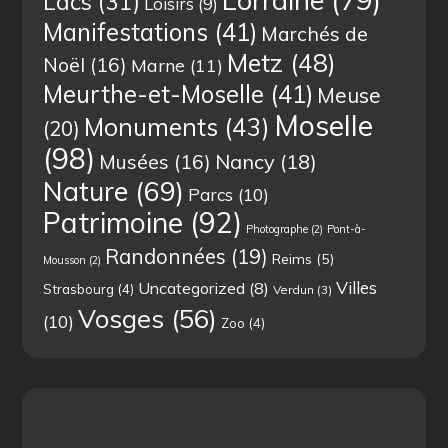
Lacs
(31)
Loisirs
(9)
Manifestations
(41)
Marchés de
Metz
(48)
Noël
(16)
Marne
(11)
Meurthe-et-Moselle
(41)
Meuse
Moselle
Monuments
(43)
(20)
(98)
Musées
(16)
Nancy
(18)
Nature
(69)
Parcs
(10)
Patrimoine
(92)
Photographe
(2)
Pont-à-
Randonnées
(19)
Reims
(5)
Mousson
(2)
Villes
Uncategorized
(8)
Strasbourg
(4)
Verdun
(3)
Vosges
(56)
(10)
Zoo
(4)