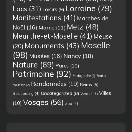
Hotels
(2)
Lorraine
(79)
Lacs
(31)
Loisirs
(9)
Manifestations
(41)
Marchés de
Metz
(48)
Noël
(16)
Marne
(11)
Meurthe-et-Moselle
(41)
Meuse
Moselle
Monuments
(43)
(20)
(98)
Musées
(16)
Nancy
(18)
Nature
(69)
Parcs
(10)
Patrimoine
(92)
Photographe
(2)
Pont-à-
Randonnées
(19)
Reims
(5)
Mousson
(2)
Villes
Uncategorized
(8)
Strasbourg
(4)
Verdun
(3)
Vosges
(56)
(10)
Zoo
(4)