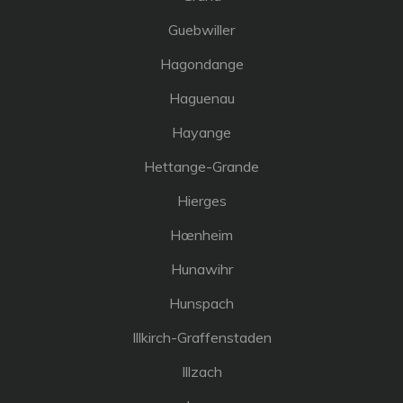
Guebwiller
Hagondange
Haguenau
Hayange
Hettange-Grande
Hierges
Hœnheim
Hunawihr
Hunspach
Illkirch-Graffenstaden
Illzach