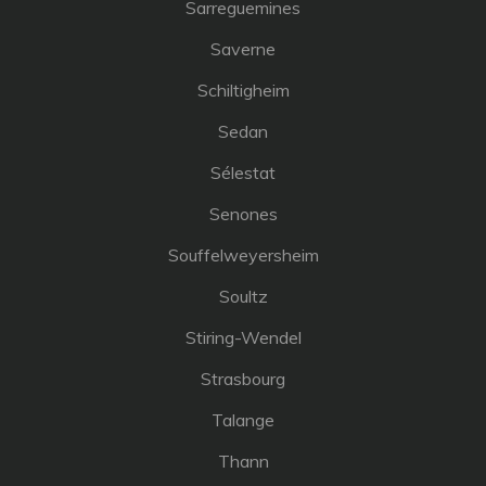
Sarreguemines
Saverne
Schiltigheim
Sedan
Sélestat
Senones
Souffelweyersheim
Soultz
Stiring-Wendel
Strasbourg
Talange
Thann