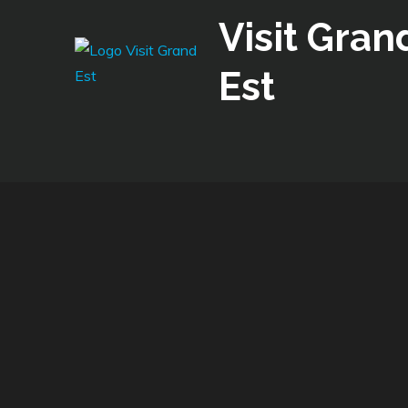
Skip
Visit Gran
to
content
Est