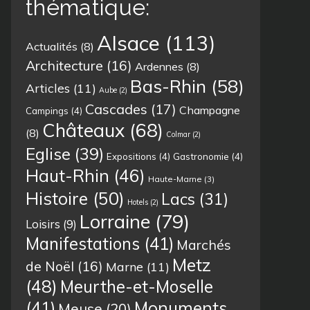
thématique:
Alsace
(113)
Actualités
(8)
Architecture
(16)
Ardennes
(8)
Bas-Rhin
(58)
Articles
(11)
Aube
(2)
Cascades
(17)
Champagne
Campings
(4)
Châteaux
(68)
(8)
Colmar
(2)
Eglise
(39)
Expositions
(4)
Gastronomie
(4)
Haut-Rhin
(46)
Haute-Marne
(3)
Histoire
(50)
Lacs
(31)
Hotels
(2)
Lorraine
(79)
Loisirs
(9)
Manifestations
(41)
Marchés
Metz
de Noël
(16)
Marne
(11)
(48)
Meurthe-et-Moselle
(41)
Monuments
Meuse
(20)