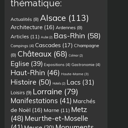
thématique:
Alsace
(113)
Actualités
(8)
Architecture
(16)
Ardennes
(8)
Bas-Rhin
(58)
Articles
(11)
Aube
(2)
Cascades
(17)
Champagne
Campings
(4)
Châteaux
(68)
(8)
Colmar
(2)
Eglise
(39)
Expositions
(4)
Gastronomie
(4)
Haut-Rhin
(46)
Haute-Marne
(3)
Histoire
(50)
Lacs
(31)
Hotels
(2)
Lorraine
(79)
Loisirs
(9)
Manifestations
(41)
Marchés
Metz
de Noël
(16)
Marne
(11)
(48)
Meurthe-et-Moselle
(41)
Monuments
Meuse
(20)