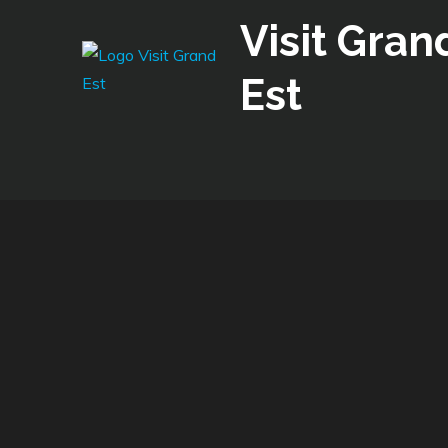
Skip
Visit Gran
to
content
Est