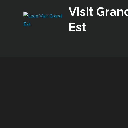
Skip
Visit Gran
to
content
Est