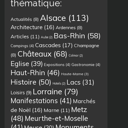
thématique:
Alsace
(113)
Actualités
(8)
Architecture
(16)
Ardennes
(8)
Bas-Rhin
(58)
Articles
(11)
Aube
(2)
Cascades
(17)
Champagne
Campings
(4)
Châteaux
(68)
(8)
Colmar
(2)
Eglise
(39)
Expositions
(4)
Gastronomie
(4)
Haut-Rhin
(46)
Haute-Marne
(3)
Histoire
(50)
Lacs
(31)
Hotels
(2)
Lorraine
(79)
Loisirs
(9)
Manifestations
(41)
Marchés
Metz
de Noël
(16)
Marne
(11)
(48)
Meurthe-et-Moselle
(41)
Monuments
Meuse
(20)