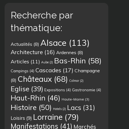
Recherche par
thématique:
Alsace
(113)
Actualités
(8)
Architecture
(16)
Ardennes
(8)
Bas-Rhin
(58)
Articles
(11)
Aube
(2)
Cascades
(17)
Champagne
Campings
(4)
Châteaux
(68)
(8)
Colmar
(2)
Eglise
(39)
Expositions
(4)
Gastronomie
(4)
Haut-Rhin
(46)
Haute-Marne
(3)
Histoire
(50)
Lacs
(31)
Hotels
(2)
Lorraine
(79)
Loisirs
(9)
Manifestations
(41)
Marchés