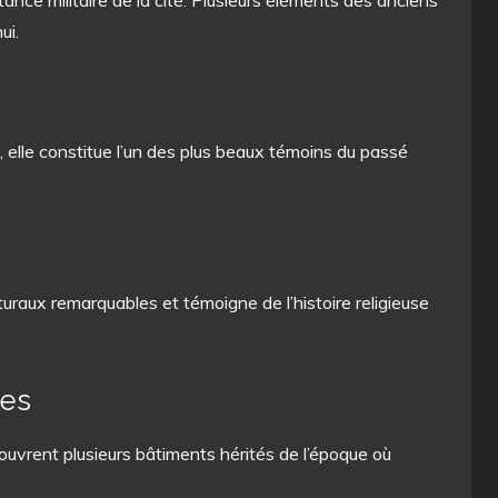
nce militaire de la cité. Plusieurs éléments des anciens
ui.
, elle constitue l’un des plus beaux témoins du passé
uraux remarquables et témoigne de l’histoire religieuse
res
écouvrent plusieurs bâtiments hérités de l’époque où