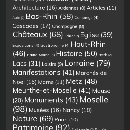
Architecture
(16)
Articles
(11)
Ardennes
(8)
Bas-Rhin
(58)
Campings
(4)
Aube
(2)
Cascades
(17)
Champagne
(8)
Châteaux
(68)
Eglise
(39)
Colmar
(2)
Haut-Rhin
Expositions
(4)
Gastronomie
(4)
(46)
Histoire
(50)
Haute-Marne
(3)
Hotels
(2)
Lorraine
(79)
Lacs
(31)
Loisirs
(9)
Manifestations
(41)
Marchés de
Metz
(48)
Noël
(16)
Marne
(11)
Meurthe-et-Moselle
(41)
Meuse
Moselle
Monuments
(43)
(20)
(98)
Musées
(16)
Nancy
(18)
Nature
(69)
Parcs
(10)
Patrimoine
(92)
Photographe
(2)
Pont-à-