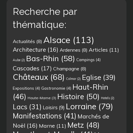
Recherche par
thématique:
Alsace
(113)
Actualités
(8)
Architecture
(16)
Articles
(11)
Ardennes
(8)
Bas-Rhin
(58)
Campings
(4)
Aube
(2)
Cascades
(17)
Champagne
(8)
Châteaux
(68)
Eglise
(39)
Colmar
(2)
Haut-Rhin
Expositions
(4)
Gastronomie
(4)
(46)
Histoire
(50)
Haute-Marne
(3)
Hotels
(2)
Lorraine
(79)
Lacs
(31)
Loisirs
(9)
Manifestations
(41)
Marchés de
Metz
(48)
Noël
(16)
Marne
(11)