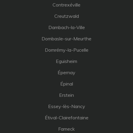
Contrexéville
Creutzwald
Dambach-la-Ville
Dombasle-sur-Meurthe
Domrémy-la-Pucelle
Eguisheim
Épernay
Épinal
Erstein
Essey-lès-Nancy
Étival-Clairefontaine
Fameck