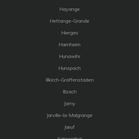
Hayange
Hettange-Grande
Hierges
Hœnheim
Hunawihr
Hunspach
Illkirch-Graffenstaden
Illzach
Jarny
Jarville-la-Malgrange
Jœuf
Katzenthal