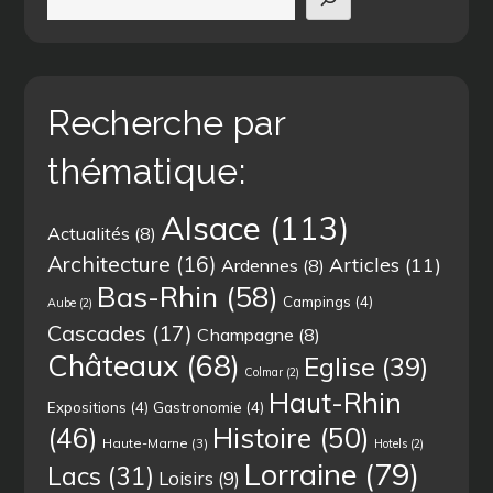
Recherche par
thématique:
Alsace
(113)
Actualités
(8)
Architecture
(16)
Articles
(11)
Ardennes
(8)
Bas-Rhin
(58)
Campings
(4)
Aube
(2)
Cascades
(17)
Champagne
(8)
Châteaux
(68)
Eglise
(39)
Colmar
(2)
Haut-Rhin
Expositions
(4)
Gastronomie
(4)
(46)
Histoire
(50)
Haute-Marne
(3)
Hotels
(2)
Lorraine
(79)
Lacs
(31)
Loisirs
(9)