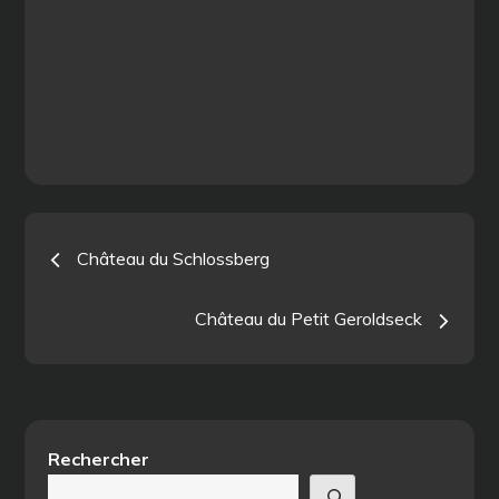
Navigation
Château du Schlossberg
de
Château du Petit Geroldseck
l’article
Rechercher