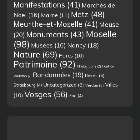
Manifestations
(41)
Marchés de
Metz
(48)
Noël
(16)
Marne
(11)
Meurthe-et-Moselle
(41)
Meuse
Moselle
Monuments
(43)
(20)
(98)
Musées
(16)
Nancy
(18)
Nature
(69)
Parcs
(10)
Patrimoine
(92)
Photographe
(2)
Pont-à-
Randonnées
(19)
Reims
(5)
Mousson
(2)
Villes
Uncategorized
(8)
Strasbourg
(4)
Verdun
(3)
Vosges
(56)
(10)
Zoo
(4)