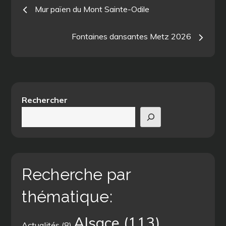
Navigation
Mur païen du Mont Sainte-Odile
de
Fontaines dansantes Metz 2026
l’article
Rechercher
Recherche par
thématique:
Alsace
(113)
Actualités
(8)