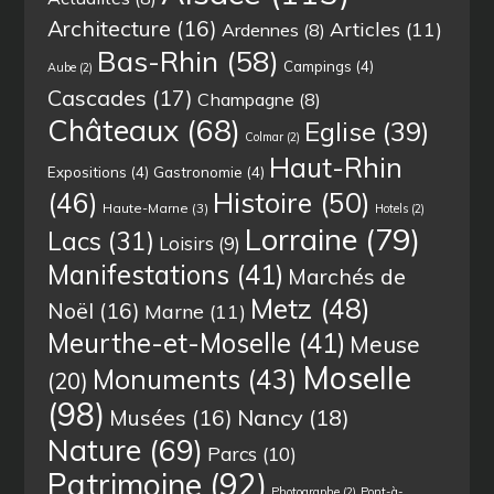
Architecture
(16)
Articles
(11)
Ardennes
(8)
Bas-Rhin
(58)
Campings
(4)
Aube
(2)
Cascades
(17)
Champagne
(8)
Châteaux
(68)
Eglise
(39)
Colmar
(2)
Haut-Rhin
Expositions
(4)
Gastronomie
(4)
(46)
Histoire
(50)
Haute-Marne
(3)
Hotels
(2)
Lorraine
(79)
Lacs
(31)
Loisirs
(9)
Manifestations
(41)
Marchés de
Metz
(48)
Noël
(16)
Marne
(11)
Meurthe-et-Moselle
(41)
Meuse
Moselle
Monuments
(43)
(20)
(98)
Musées
(16)
Nancy
(18)
Nature
(69)
Parcs
(10)
Patrimoine
(92)
Photographe
(2)
Pont-à-