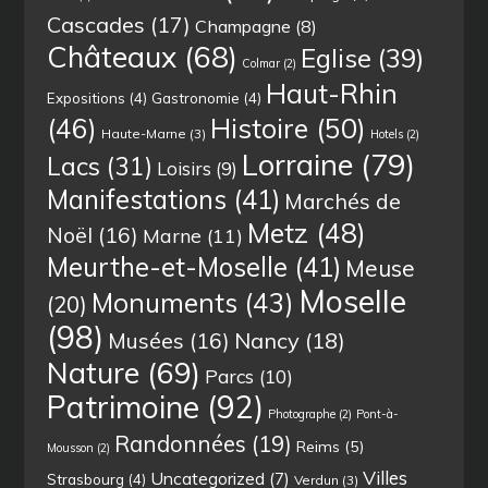
Cascades
(17)
Champagne
(8)
Châteaux
(68)
Eglise
(39)
Colmar
(2)
Haut-Rhin
Expositions
(4)
Gastronomie
(4)
(46)
Histoire
(50)
Haute-Marne
(3)
Hotels
(2)
Lorraine
(79)
Lacs
(31)
Loisirs
(9)
Manifestations
(41)
Marchés de
Metz
(48)
Noël
(16)
Marne
(11)
Meurthe-et-Moselle
(41)
Meuse
Moselle
Monuments
(43)
(20)
(98)
Musées
(16)
Nancy
(18)
Nature
(69)
Parcs
(10)
Patrimoine
(92)
Photographe
(2)
Pont-à-
Randonnées
(19)
Reims
(5)
Mousson
(2)
Villes
Uncategorized
(7)
Strasbourg
(4)
Verdun
(3)