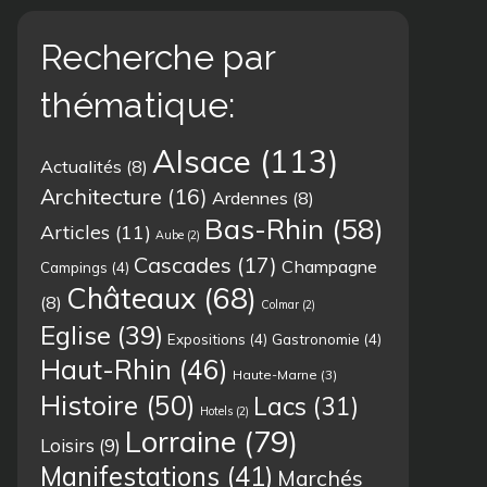
Recherche par
thématique:
Alsace
(113)
Actualités
(8)
Architecture
(16)
Ardennes
(8)
Bas-Rhin
(58)
Articles
(11)
Aube
(2)
Cascades
(17)
Champagne
Campings
(4)
Châteaux
(68)
(8)
Colmar
(2)
Eglise
(39)
Expositions
(4)
Gastronomie
(4)
Haut-Rhin
(46)
Haute-Marne
(3)
Histoire
(50)
Lacs
(31)
Hotels
(2)
Lorraine
(79)
Loisirs
(9)
Manifestations
(41)
Marchés