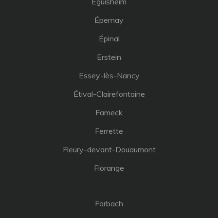
Eguisheim
Épernay
Épinal
Erstein
Essey-lès-Nancy
Étival-Clairefontaine
Fameck
Ferrette
Fleury-devant-Douaumont
Florange
Forbach