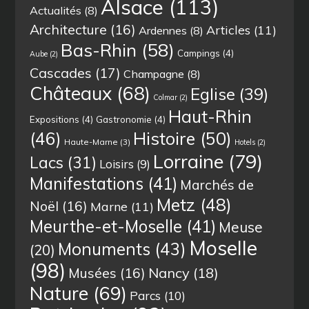
Alsace
(113)
Actualités
(8)
Architecture
(16)
Articles
(11)
Ardennes
(8)
Bas-Rhin
(58)
Campings
(4)
Aube
(2)
Cascades
(17)
Champagne
(8)
Châteaux
(68)
Eglise
(39)
Colmar
(2)
Haut-Rhin
Expositions
(4)
Gastronomie
(4)
(46)
Histoire
(50)
Haute-Marne
(3)
Hotels
(2)
Lorraine
(79)
Lacs
(31)
Loisirs
(9)
Manifestations
(41)
Marchés de
Metz
(48)
Noël
(16)
Marne
(11)
Meurthe-et-Moselle
(41)
Meuse
Moselle
Monuments
(43)
(20)
(98)
Musées
(16)
Nancy
(18)
Nature
(69)
Parcs
(10)