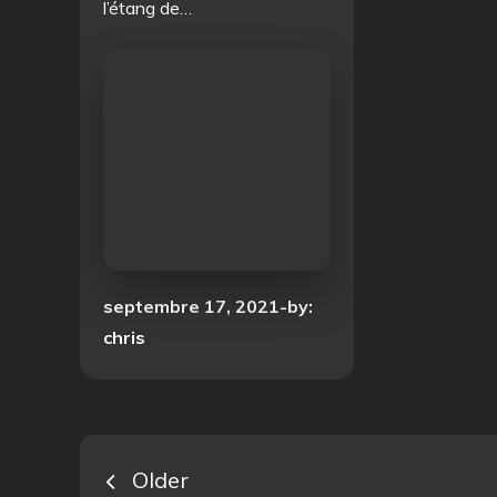
l’étang de…
Posted
septembre 17, 2021
by:
on
chris
Navigation
Older