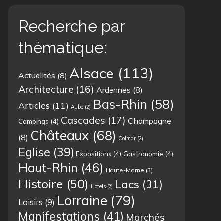
Recherche par
thématique:
Alsace
(113)
Actualités
(8)
Architecture
(16)
Ardennes
(8)
Bas-Rhin
(58)
Articles
(11)
Aube
(2)
Cascades
(17)
Champagne
Campings
(4)
Châteaux
(68)
(8)
Colmar
(2)
Eglise
(39)
Expositions
(4)
Gastronomie
(4)
Haut-Rhin
(46)
Haute-Marne
(3)
Histoire
(50)
Lacs
(31)
Hotels
(2)
Lorraine
(79)
Loisirs
(9)
Manifestations
(41)
Marchés