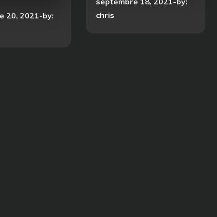
Posted
septembre 18, 2021
by:
on
chris
e 20, 2021
by: