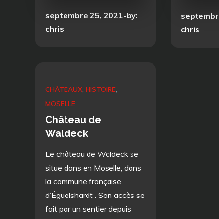
Posted
septembre 25, 2021
by:
Posted
septembr
on
chris
on
chris
CHÂTEAUX
HISTOIRE
MOSELLE
Château de
Waldeck
Le château de Waldeck se
situe dans en Moselle, dans
la commune française
d’Éguelshardt . Son accès se
fait par un sentier depuis