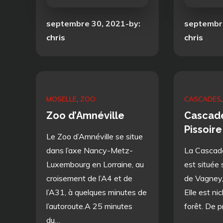
Posted
Posted
septembre 30, 2021
by:
septembr
on
on
chris
chris
MOSELLE
ZOO
CASCADES
Zoo d’Amnéville
Cascade
Pissoire
Le Zoo d’Amnéville se situe
dans l’axe Nancy-Metz-
La Cascade
Luxembourg en Lorraine, au
est située
croisement de l’A4 et de
de Vagney,
l’A31, à quelques minutes de
Elle est ni
l’autoroute.A 25 minutes
forêt. De 
du…