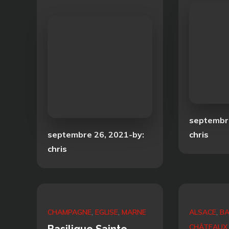
Posted
septembr
Posted
on
septembre 26, 2021
by:
chris
on
chris
CHAMPAGNE
EGLISE
MARNE
ALSACE
BA
CHÂTEAUX