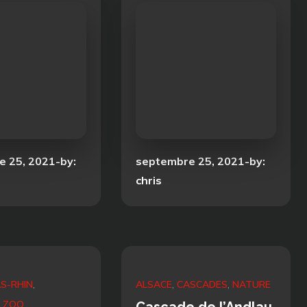
Posted
e 25, 2021
by:
septembre 25, 2021
by:
on
chris
S-RHIN
ALSACE
CASCADES
NATURE
ZOO