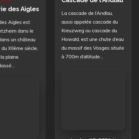
Cascade de l’Andlau
ie des Aigles
La cascade de l’Andlau,
aussi appelée cascade du
des Aigles est
Kreuzweg ou cascade du
intzheim dans le
Howald, est une chute d’eau
dans un château
du massif des Vosges située
 du XIIème siècle,
à 700m d’altitude…
la plaine
Classé…