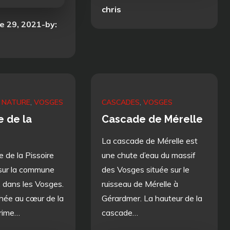
on
chris
e 29, 2021
by:
NATURE
VOSGES
CASCADES
VOSGES
 de la
Cascade de Mérelle
La cascade de Mérelle est
 de la Pissoire
une chute d’eau du massif
 sur la commune
des Vosges située sur le
 dans les Vosges.
ruisseau de Mérelle à
chée au cœur de la
Gérardmer. La hauteur de la
prime…
cascade…