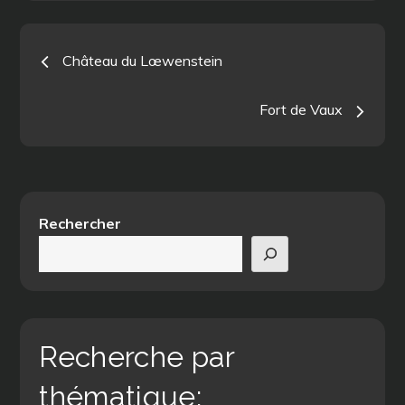
Navigation
Château du Lœwenstein
de
Fort de Vaux
l’article
Rechercher
Recherche par
thématique: