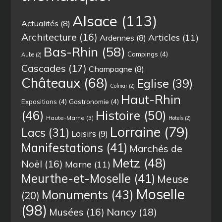
Alsace
(113)
Actualités
(8)
Architecture
(16)
Articles
(11)
Ardennes
(8)
Bas-Rhin
(58)
Campings
(4)
Aube
(2)
Cascades
(17)
Champagne
(8)
Châteaux
(68)
Eglise
(39)
Colmar
(2)
Haut-Rhin
Expositions
(4)
Gastronomie
(4)
(46)
Histoire
(50)
Haute-Marne
(3)
Hotels
(2)
Lorraine
(79)
Lacs
(31)
Loisirs
(9)
Manifestations
(41)
Marchés de
Metz
(48)
Noël
(16)
Marne
(11)
Meurthe-et-Moselle
(41)
Meuse
Moselle
Monuments
(43)
(20)
(98)
Musées
(16)
Nancy
(18)