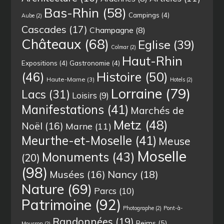
Bas-Rhin
(58)
Campings
(4)
Aube
(2)
Cascades
(17)
Champagne
(8)
Châteaux
(68)
Eglise
(39)
Colmar
(2)
Haut-Rhin
Expositions
(4)
Gastronomie
(4)
(46)
Histoire
(50)
Haute-Marne
(3)
Hotels
(2)
Lorraine
(79)
Lacs
(31)
Loisirs
(9)
Manifestations
(41)
Marchés de
Metz
(48)
Noël
(16)
Marne
(11)
Meurthe-et-Moselle
(41)
Meuse
Moselle
Monuments
(43)
(20)
(98)
Musées
(16)
Nancy
(18)
Nature
(69)
Parcs
(10)
Patrimoine
(92)
Photographe
(2)
Pont-à-
Randonnées
(19)
Reims
(5)
Mousson
(2)