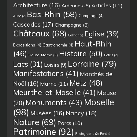
Architecture
(16)
Articles
(11)
Ardennes
(8)
Bas-Rhin
(58)
Campings
(4)
Aube
(2)
Cascades
(17)
Champagne
(8)
Châteaux
(68)
Eglise
(39)
Colmar
(2)
Haut-Rhin
Expositions
(4)
Gastronomie
(4)
(46)
Histoire
(50)
Haute-Marne
(3)
Hotels
(2)
Lorraine
(79)
Lacs
(31)
Loisirs
(9)
Manifestations
(41)
Marchés de
Metz
(48)
Noël
(16)
Marne
(11)
Meurthe-et-Moselle
(41)
Meuse
Moselle
Monuments
(43)
(20)
(98)
Musées
(16)
Nancy
(18)
Nature
(69)
Parcs
(10)
Patrimoine
(92)
Photographe
(2)
Pont-à-