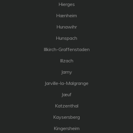
Hierges
Hœnheim
Hunawihr
Hunspach
Illkirch-Graffenstaden
Illzach
Jarny
Jarville-la-Malgrange
Jœuf
Katzenthal
Kaysersberg
Kingersheim