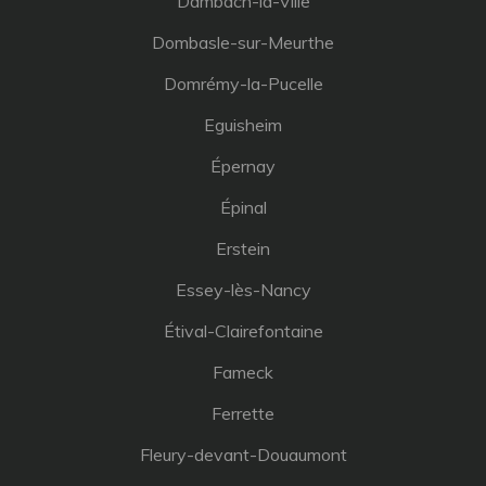
Dambach-la-Ville
Dombasle-sur-Meurthe
Domrémy-la-Pucelle
Eguisheim
Épernay
Épinal
Erstein
Essey-lès-Nancy
Étival-Clairefontaine
Fameck
Ferrette
Fleury-devant-Douaumont