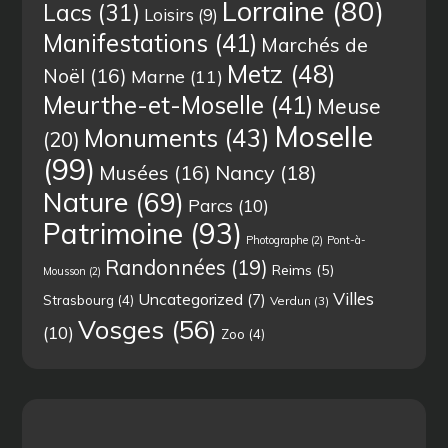
Lorraine
(80)
Lacs
(31)
Loisirs
(9)
Manifestations
(41)
Marchés de
Metz
(48)
Noël
(16)
Marne
(11)
Meurthe-et-Moselle
(41)
Meuse
Moselle
Monuments
(43)
(20)
(99)
Musées
(16)
Nancy
(18)
Nature
(69)
Parcs
(10)
Patrimoine
(93)
Photographe
(2)
Pont-à-
Randonnées
(19)
Reims
(5)
Mousson
(2)
Villes
Uncategorized
(7)
Strasbourg
(4)
Verdun
(3)
Vosges
(56)
(10)
Zoo
(4)