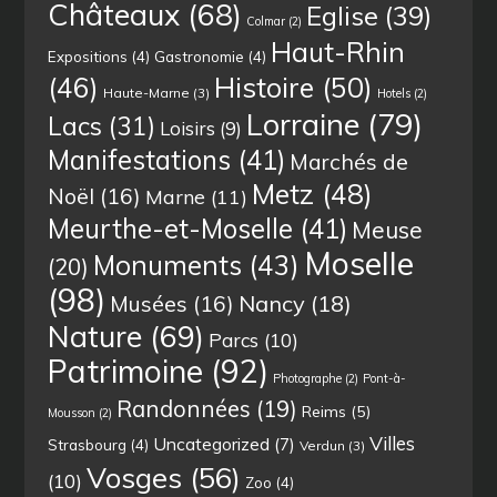
Châteaux
(68)
Eglise
(39)
Colmar
(2)
Haut-Rhin
Expositions
(4)
Gastronomie
(4)
(46)
Histoire
(50)
Haute-Marne
(3)
Hotels
(2)
Lorraine
(79)
Lacs
(31)
Loisirs
(9)
Manifestations
(41)
Marchés de
Metz
(48)
Noël
(16)
Marne
(11)
Meurthe-et-Moselle
(41)
Meuse
Moselle
Monuments
(43)
(20)
(98)
Musées
(16)
Nancy
(18)
Nature
(69)
Parcs
(10)
Patrimoine
(92)
Photographe
(2)
Pont-à-
Randonnées
(19)
Reims
(5)
Mousson
(2)
Villes
Uncategorized
(7)
Strasbourg
(4)
Verdun
(3)
Vosges
(56)
(10)
Zoo
(4)