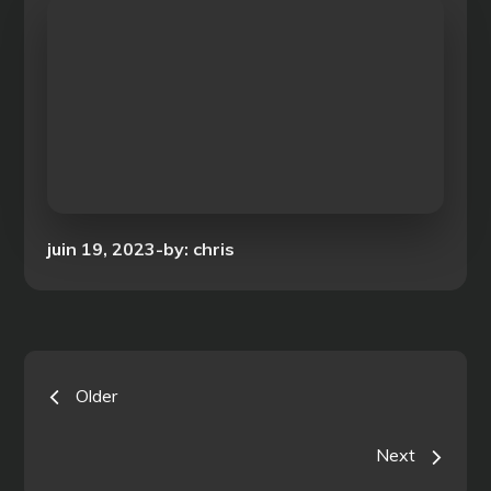
Posted
juin 19, 2023
by:
chris
on
Navigation
Older
des
Next