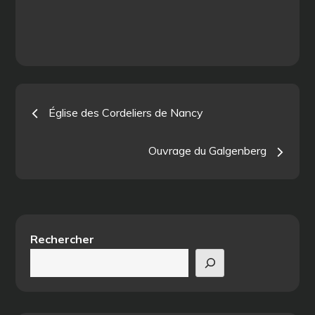
Navigation
Église des Cordeliers de Nancy
de
Ouvrage du Galgenberg
l’article
Rechercher