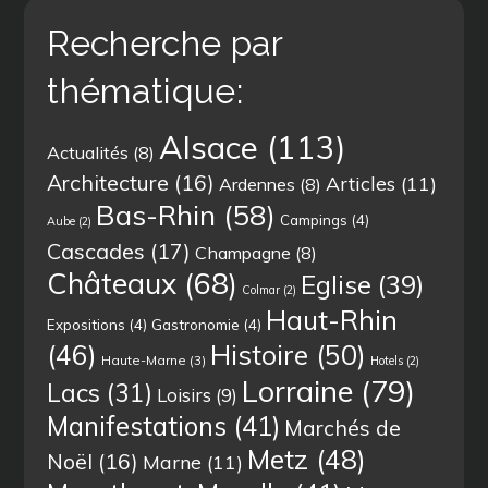
Recherche par
thématique:
Alsace
(113)
Actualités
(8)
Architecture
(16)
Articles
(11)
Ardennes
(8)
Bas-Rhin
(58)
Campings
(4)
Aube
(2)
Cascades
(17)
Champagne
(8)
Châteaux
(68)
Eglise
(39)
Colmar
(2)
Haut-Rhin
Expositions
(4)
Gastronomie
(4)
(46)
Histoire
(50)
Haute-Marne
(3)
Hotels
(2)
Lorraine
(79)
Lacs
(31)
Loisirs
(9)
Manifestations
(41)
Marchés de
Metz
(48)
Noël
(16)
Marne
(11)